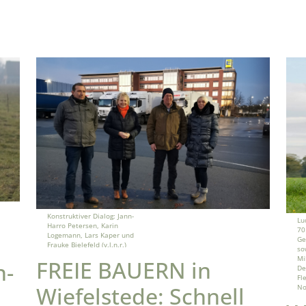
Konstruktiver Dialog: Jann-
Lu
Harro Petersen, Karin
70
Logemann, Lars Kaper und
Ge
Frauke Bielefeld (v.l.n.r.)
so
Mi
FREIE BAUERN in
n-
De
Fl
Wiefelstede: Schnell
No