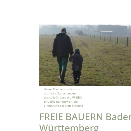
Unser Nachwuchs braucht
optimale Startchancen,
deshalb fordern die FREIEN
BAUERN bundesweit die
Einführung der Hofeordnung
FREIE BAUERN Bade
Württemberg