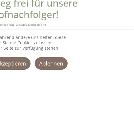
eg frei für unsere
ofnachfolger!
orie:
FREIE BAUERN Deutschland
fentlicht am:
14. Januar 2019
 während andere uns helfen, diese
 Hofübergabe an die nächste Generation
 Sie die Cookies zulassen
r Seite zur Verfügung stehen.
 die zentrale Herausforderung für den
erlichen Familienbetrieb. Wir brauchen
en Jungen, der übernehmen will. Wir
kzeptieren
Ablehnen
uchen einen Alten, der abgeben kann.
 wir brauchen natürlich einen Hof,
sen Weiterführung eine Perspektive
tet. So überlegen unsere Betriebe in
nomischer wie ökologischer Hinsicht
h sein mögen, verglichen mit jeder
eren Agrarstruktur - der
erationswechsel bleibt unsere
hillesferse. Stabile Rahmenbedingungen