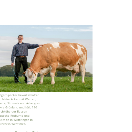
dger Specker bewirtschaftet
 Hektar Acker mit Weizen,
rste, Silomais und Ackergras
wie Grünland und hält 110
lchkühe der Rassen
utsche Rotbunte und
eckvieh in Wettringen in
rdrhein-Westfalen