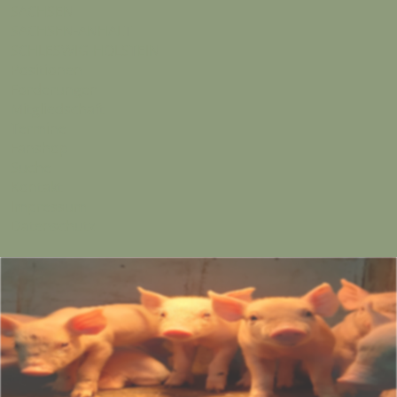
SACHSEN
SACHSEN-ANHALT
SCHLESWIG-HOLSTEIN
Positionen
Forderungen
Mitgliedschaft
Termine
Fanshop
Suche
Kontakt
Impressum
Datenschutz