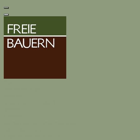
Start
Alle Mitteilungen
Initiative
BADEN-WÜRTTEMBERG
BAYERN
HESSEN
MECKLENBURG-VORPOMMERN
NIEDERSACHSEN
NORDRHEIN-WESTFALEN