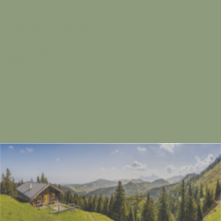
SACHSEN
SACHSEN-ANHALT
SCHLESWIG-HOLSTEIN
Positionen
Forderungen
Mitgliedschaft
Termine
Fanshop
Suche
Kontakt
Impressum
Datenschutz