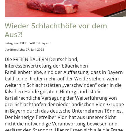
Wieder Schlachthöfe vor dem
Aus?!
Details
Kategorie:
FREIE BAUERN Bayern
Veröffentlicht: 27. Juni 2025
Die FREIEN BAUERN Deutschland,
Interessenvertretung der bäuerlichen
Familienbetriebe, sind der Auffassung, dass in Bayern
bald keine Rinder mehr auf der Weide stehen, wenn
weiterhin Schlachtstätten „verschwinden“ oder in die
falschen Hände geraten. Hintergrund ist die
kartellrechtliche Versagung der Weiterführung von
drei Schlachthöfen der niederländischen Vion-Gruppe
in Bayern durch das deutsche Unternehmen Tönnies.
Der bisherige Betreiber Vion hat aus unserer Sicht
nicht die notwendige Verantwortung bewiesen und
verlässt den Standort. Hier müssen sich alle die Frage