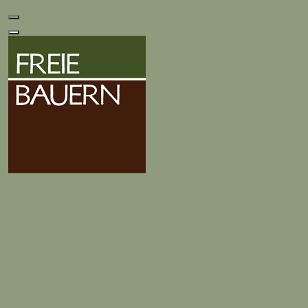
Start
Alle Mitteilungen
Initiative
BADEN-WÜRTTEMBERG
BAYERN
HESSEN
MECKLENBURG-VORPOMMERN
NIEDERSACHSEN
NORDRHEIN-WESTFALEN