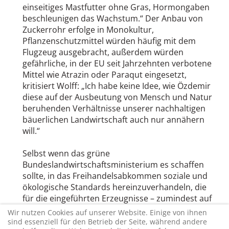
einseitiges Mastfutter ohne Gras, Hormongaben
beschleunigen das Wachstum.“ Der Anbau von
Zuckerrohr erfolge in Monokultur,
Pflanzenschutzmittel würden häufig mit dem
Flugzeug ausgebracht, außerdem würden
gefährliche, in der EU seit Jahrzehnten verbotene
Mittel wie Atrazin oder Paraqut eingesetzt,
kritisiert Wolff: „Ich habe keine Idee, wie Özdemir
diese auf der Ausbeutung von Mensch und Natur
beruhenden Verhältnisse unserer nachhaltigen
bäuerlichen Landwirtschaft auch nur annähern
will.“
Selbst wenn das grüne
Bundeslandwirtschaftsministerium es schaffen
sollte, in das Freihandelsabkommen soziale und
ökologische Standards hereinzuverhandeln, die
für die eingeführten Erzeugnisse – zumindest auf
dem Papier – erfüllt sein müssen, verursachen
Wir nutzen Cookies auf unserer Website. Einige von ihnen
zusätzliche Agrarimporte eine enorme
sind essenziell für den Betrieb der Seite, während andere