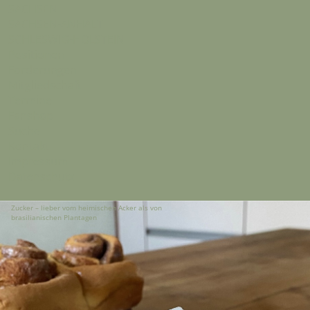
SACHSEN
SACHSEN-ANHALT
SCHLESWIG-HOLSTEIN
Positionen
Forderungen
Mitgliedschaft
Termine
Fanshop
Suche
Kontakt
Impressum
Datenschutz
Zucker – lieber vom heimischen Acker als von
brasilianischen Plantagen