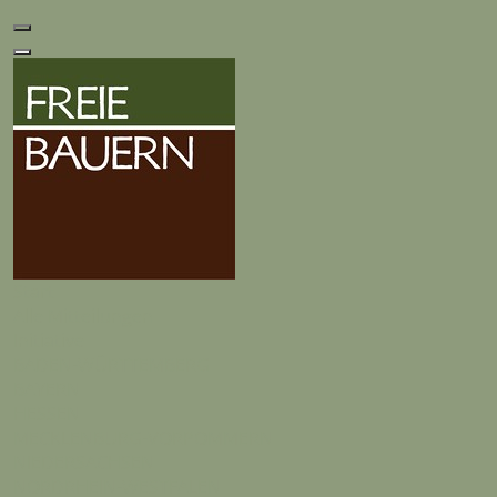
Start
Alle Mitteilungen
Initiative
BADEN-WÜRTTEMBERG
BAYERN
HESSEN
MECKLENBURG-VORPOMMERN
NIEDERSACHSEN
NORDRHEIN-WESTFALEN