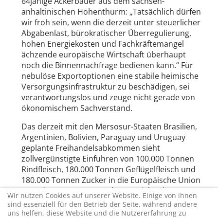
64jähige Ackerbauer aus dem sachsen-
anhaltinischen Hohenthurm: „Tatsächlich dürfen
wir froh sein, wenn die derzeit unter steuerlicher
Abgabenlast, bürokratischer Überregulierung,
hohen Energiekosten und Fachkräftemangel
ächzende europäische Wirtschaft überhaupt
noch die Binnennachfrage bedienen kann.“ Für
nebulöse Exportoptionen eine stabile heimische
Versorgungsinfrastruktur zu beschädigen, sei
verantwortungslos und zeuge nicht gerade von
ökonomischem Sachverstand.
Das derzeit mit den Mersosur-Staaten Brasilien,
Argentinien, Bolivien, Paraguay und Uruguay
geplante Freihandelsabkommen sieht
zollvergünstigte Einfuhren von 100.000 Tonnen
Rindfleisch, 180.000 Tonnen Geflügelfleisch und
180.000 Tonnen Zucker in die Europäische Union
vor. Die FREIEN BAUERN hatten viele Jahre
Wir nutzen Cookies auf unserer Website. Einige von ihnen
gemeinsam mit den Grünen und zahlreichen
sind essenziell für den Betrieb der Seite, während andere
Umweltverbänden gegen das ökologisch
uns helfen, diese Website und die Nutzererfahrung zu