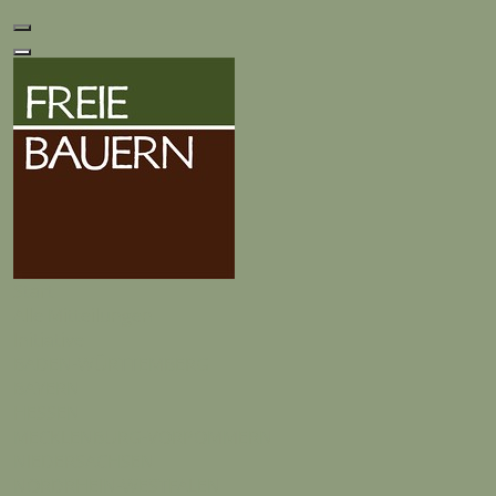
Start
Alle Mitteilungen
Initiative
BADEN-WÜRTTEMBERG
BAYERN
HESSEN
MECKLENBURG-VORPOMMERN
NIEDERSACHSEN
NORDRHEIN-WESTFALEN