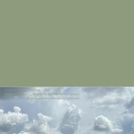
SACHSEN
SACHSEN-ANHALT
SCHLESWIG-HOLSTEIN
Positionen
Forderungen
Mitgliedschaft
Termine
Fanshop
Suche
Kontakt
Impressum
Datenschutz
Endlose Weiten, niedrige Löhne, kaum
Umweltauflagen ... Brasiliens Agrarkonzerne können
ihre Überschüsse billig auf dem Weltmarkt anbieten