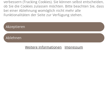
verbessern (Tracking Cookies). Sie können selbst entscheiden,
widersinnige Vorhaben protestiert, erinnert
ob Sie die Cookies zulassen möchten. Bitte beachten Sie, dass
Wolff: „Leider werden die multinationalen
bei einer Ablehnung womöglich nicht mehr alle
Konzerne, die sich vom Mercosur-Abkommen
Funktionalitäten der Seite zur Verfügung stehen.
maximale Profite erhoffen, inzwischen von einer
riesengroßen schwarz-gelb-rot-grünen Koalition
Akzeptieren
unterstützt, landwirtschaftliche Belange spielen
keine Rolle mehr.“ Wolff appelliert an die Politiker
Ablehnen
aller Parteien, diesen Irrweg zu beenden und
statt hermmungsloser Globalisierung auf
Weitere Informationen
Impressum
ökonomische Resilienz und ökologische
Nachhaltigkeit zu setzen: „Unseretwegen
braucht der Regenwald nicht zu brennen.“
Impressum