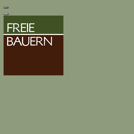
Start
Alle Mitteilungen
Initiative
BADEN-WÜRTTEMBERG
BAYERN
HESSEN
MECKLENBURG-VORPOMMERN
NIEDERSACHSEN
NORDRHEIN-WESTFALEN