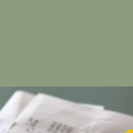
SACHSEN
SACHSEN-ANHALT
SCHLESWIG-HOLSTEIN
Positionen
Forderungen
Mitgliedschaft
Termine
Fanshop
Suche
Kontakt
Impressum
Datenschutz