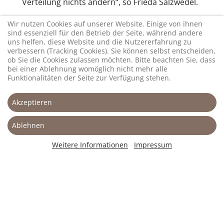
Verteilung nichts ändern“, so Frieda Salzwedel.
Die Folgen dieser Entwicklung reichen weit über
Wir nutzen Cookies auf unserer Website. Einige von ihnen
die Landwirtschaft hinaus. Wenn die
sind essenziell für den Betrieb der Seite, während andere
uns helfen, diese Website und die Nutzererfahrung zu
landwirtschaftliche Produktion vor Ort
verbessern (Tracking Cookies). Sie können selbst entscheiden,
zurückgeht, trifft das den gesamten ländlichen
ob Sie die Cookies zulassen möchten. Bitte beachten Sie, dass
Raum. Landwirte sind in vielen Regionen die
bei einer Ablehnung womöglich nicht mehr alle
zentralen wirtschaftlichen Akteure: Sie
Funktionalitäten der Seite zur Verfügung stehen.
investieren, nehmen Kredite auf, kaufen
Maschinen und sichern damit Wertschöpfung
Akzeptieren
und Arbeitsplätze auch in vor- und
nachgelagerten Bereichen wie Handel,
Ablehnen
Handwerk, Banken und Dienstleistungen. „Wenn
die Höfe verschwinden, bricht ein erheblicher
Weitere Informationen
Impressum
Teil der ländlichen Wirtschaft weg. Das kann und
darf nicht getrennt voneinander betrachtet
werden“, betont Frieda Salzwedel.
Bereits jetzt besteht eine enge Abhängigkeit
zwischen Erzeugern und Verbrauchern; die
aktuelle Entwicklung dürfte diese noch weiter