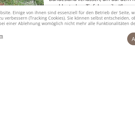
norddeutschen Tiefebene ihr Klage
ich das nur begrüßen.“ In den verga
site. Einige von ihnen sind essenziell für den Betrieb der Seite,
 verbessern (Tracking Cookies). Sie können selbst entscheiden, ob
bei einer Ablehnung womöglich nicht mehr alle Funktionalitäten de
randenburg um mehr als zwanzig Prozent gesunken, erinner
um
A
lierten Ausbreitung eines Großraubtiers, das unsere Kälb
lichen Raum dadurch an Wertschöpfung und Biodiversität v
chen, argumentiert der 59jährige Mutterkuhhalter, der in 
ohte Rinderrasse Rotbuntes Niederungsvieh züchtet. Jung
sucht, die massiv angewachsene Wolfspopulation jagdlich 
t ein Gebot der Vernunft und längst überfällig.“
-Aktivisten in einer ideologisch umnachteten Parallelwelt 
 BAUERN bereits ihr Aufruf zum Protestmarsch, wo sie vo
arnen und den Befürwortern einer Regulierung unterstell
t missachten. „Tatsächlich haben wir in Brandenburg inz
 jagdliche Abschussquoten bedrohen keinesfalls den Bestan
ttung des Wolfs gefordert, sondern immer nur seine Begr
lparks, Truppenübungsplätze und Tagebaukippen, damit 