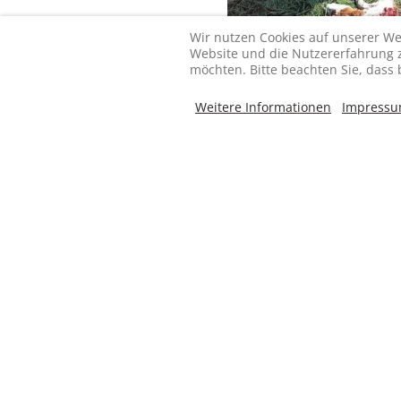
Wir nutzen Cookies auf unserer Web
Website und die Nutzererfahrung zu
möchten. Bitte beachten Sie, dass 
die Zahl der Rinder in B
Weitere Informationen
Impress
auch wegen der unkontrol
umbringt.“ Was dem länd
gar nicht wieder gutzuma
die vom Aussterben bedr
eine Landesregierung ver
andere Wildarten auch, is
Wie sehr die Allianz-Wolf
Einschätzung der FREIEN
Ausrottung des Wolfes w
der Bevölkerungsmehrhei
Wolfsdichte weltweit und
wir haben nie die Ausro
Lebensräume wie Nationa