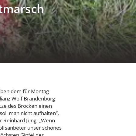
tmarsch
aben dem für Montag
lianz Wolf Brandenburg
tze des Brocken einen
oll man nicht aufhalten“,
r Reinhard Jung: „Wenn
Wolfsanbeter unser schönes
öchsten Gipfel der