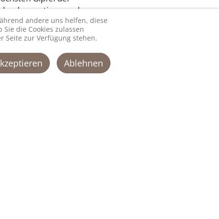
geheul anzustimmen, kann
ngenen zehn Jahren sei
 während andere uns helfen, diese
 Sie die Cookies zulassen
r Seite zur Verfügung stehen.
t Jung: „Nicht nur, aber
kzeptieren
Ablehnen
er auf bestialische Weise
erloren gegangen ist, sei
Lennewitz in der Prignitz
: „Wenn jetzt erstmals
zu regulieren, so wie
leben, belegt nach
r einer erneuten
en, sie würden den Willen
wischen die höchste
d“, klärt Jung auf: „Selbst
enzung auf geeignete
Weidetierhalter und