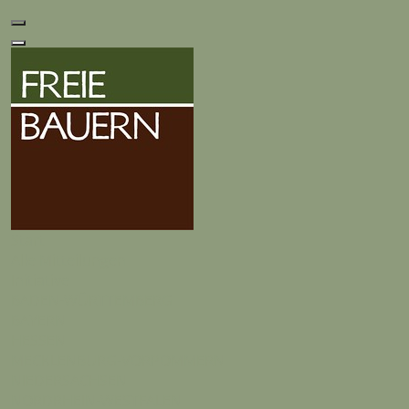
Start
Alle Mitteilungen
Initiative
BADEN-WÜRTTEMBERG
BAYERN
HESSEN
MECKLENBURG-VORPOMMERN
NIEDERSACHSEN
NORDRHEIN-WESTFALEN