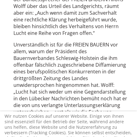
Wolff über das Urteil des Landgerichts, räumt
aber ein: „Auch wenn damit zum Sachverhalt
eine rechtliche Klärung herbeigeführt wurde,
bleiben hinsichtlich des Verhaltens von Herrn
Lucht eine Reihe von Fragen offen.“
Unverständlich ist für die FREIEN BAUERN vor
allem, warum der Präsident des
Bauernverbandes Schleswig-Holstein die ihm
offenbar fälschlich zugeschriebene Diffamierung
eines berufspolitischen Konkurrenten in der
drittgrößten Zeitung des Landes
unwidersprochen hingenommen hat. Wolff:
„Lucht hat sich weder um eine Gegendarstellung
in den Lübecker Nachrichten bemüht noch hat er
die von uns verlangte Unterlassungserklärung
unterschrieben – erst als wir die Sache vor
Wir nutzen Cookies auf unserer Website. Einige von ihnen
Gericht brachten, kam er mit seiner
sind essenziell für den Betrieb der Seite, während andere
Eidesstattlichen Versicherung um die Ecke.“
uns helfen, diese Website und die Nutzererfahrung zu
Insofern sei auch die jüngste Pressemeldung des
verbessern (Tracking Cookies). Sie können selbst entscheiden,