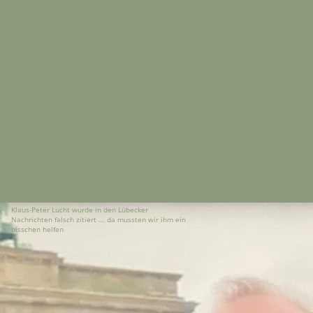
SACHSEN
SACHSEN-ANHALT
SCHLESWIG-HOLSTEIN
Positionen
Forderungen
Mitgliedschaft
Termine
Fanshop
Suche
Kontakt
Impressum
Datenschutz
Klaus-Peter Lucht wurde in den Lübecker
Nachrichten falsch zitiert ... da mussten wir ihm ein
bisschen helfen