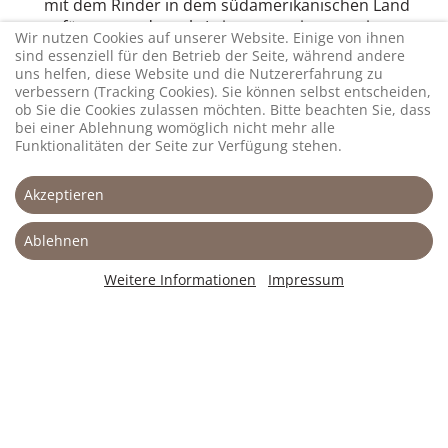
mit dem Rinder in dem südamerikanischen Land
gefüttert werden, als Leistungssteigerer seit
Wir nutzen Cookies auf unserer Website. Einige von ihnen
zwanzig Jahren verboten.
sind essenziell für den Betrieb der Seite, während andere
uns helfen, diese Website und die Nutzererfahrung zu
Die FREIEN BAUERN fordern, dass für alle Länder
verbessern (Tracking Cookies). Sie können selbst entscheiden,
die gleichen Regeln gelten müssen – daher sollte
ob Sie die Cookies zulassen möchten. Bitte beachten Sie, dass
bei einer Ablehnung womöglich nicht mehr alle
der EU-Markt ab sofort für brasilianisches
Funktionalitäten der Seite zur Verfügung stehen.
Rindfleisch geschlossen werden. Alles andere
wäre unfair gegenüber den heimischen Bauern
Akzeptieren
und ein Risiko für die Verbraucher. Wenn
Brasilien auf Quantität in der Rinderzucht setzt,
dann muss Europa umso mehr auf Qualität
Ablehnen
achten!
Weitere Informationen
Impressum