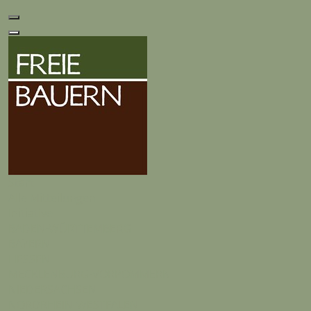
Start
Alle Mitteilungen
Initiative
BADEN-WÜRTTEMBERG
BAYERN
HESSEN
MECKLENBURG-VORPOMMERN
NIEDERSACHSEN
NORDRHEIN-WESTFALEN