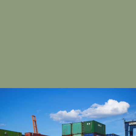
SACHSEN
SACHSEN-ANHALT
SCHLESWIG-HOLSTEIN
Positionen
Forderungen
Mitgliedschaft
Termine
Fanshop
Suche
Kontakt
Impressum
Datenschutz