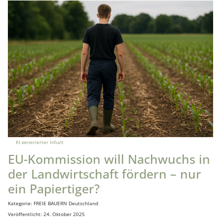
KI-generierter Inhalt
EU-Kommission will Nachwuchs in
der Landwirtschaft fördern – nur
ein Papiertiger?
Details
Kategorie:
FREIE BAUERN Deutschland
Veröffentlicht: 24. Oktober 2025