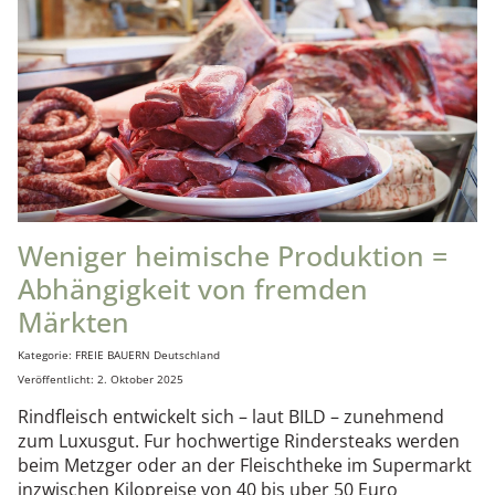
Weniger heimische Produktion =
Abhängigkeit von fremden
Märkten
Details
Kategorie:
FREIE BAUERN Deutschland
Veröffentlicht: 2. Oktober 2025
Rindfleisch entwickelt sich – laut BILD – zunehmend
zum Luxusgut. Fur hochwertige Rindersteaks werden
beim Metzger oder an der Fleischtheke im Supermarkt
inzwischen Kilopreise von 40 bis uber 50 Euro