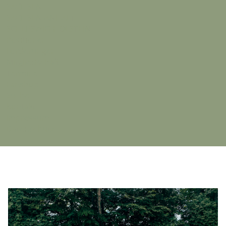
SACHSEN
SACHSEN-ANHALT
SCHLESWIG-HOLSTEIN
Positionen
Forderungen
Mitgliedschaft
Termine
Fanshop
Suche
Kontakt
Impressum
Datenschutz