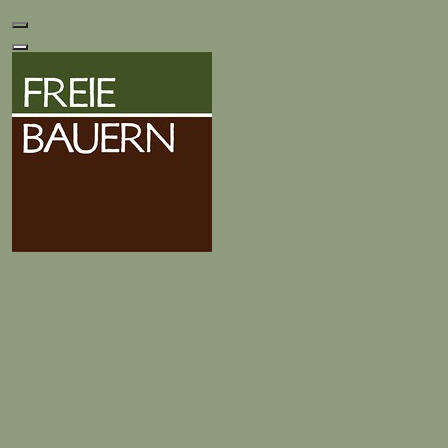
Start
Alle Mitteilungen
Initiative
BADEN-WÜRTTEMBERG
BAYERN
HESSEN
MECKLENBURG-VORPOMMERN
NIEDERSACHSEN
NORDRHEIN-WESTFALEN