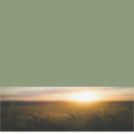
SACHSEN
SACHSEN-ANHALT
SCHLESWIG-HOLSTEIN
Positionen
Forderungen
Mitgliedschaft
Termine
Fanshop
Suche
Kontakt
Impressum
Datenschutz