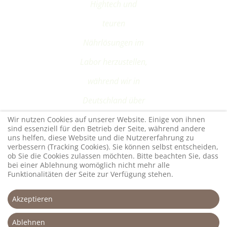
Hightech und
teuren
Nährlösungen im
Labor herzustellen,
während wir in
Deutschland über
ausreichend
Wir nutzen Cookies auf unserer Website. Einige von ihnen
sind essenziell für den Betrieb der Seite, während andere
uns helfen, diese Website und die Nutzererfahrung zu
Grünland verfügen,
verbessern (Tracking Cookies). Sie können selbst entscheiden,
ob Sie die Cookies zulassen möchten. Bitte beachten Sie, dass
das sich ideal durch
bei einer Ablehnung womöglich nicht mehr alle
Funktionalitäten der Seite zur Verfügung stehen.
Wiederkäuer nutzen
lässt".
Akzeptieren
Ablehnen