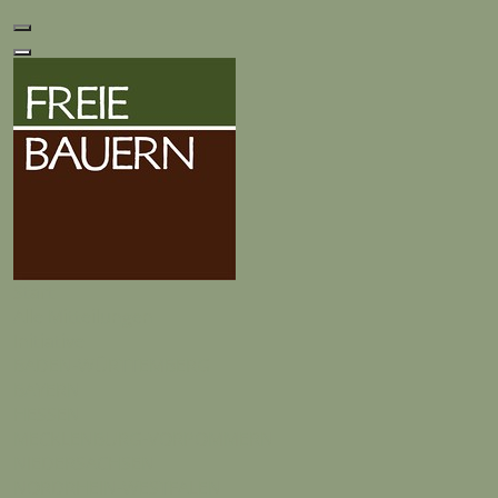
Start
Alle Mitteilungen
Initiative
BADEN-WÜRTTEMBERG
BAYERN
HESSEN
MECKLENBURG-VORPOMMERN
NIEDERSACHSEN
NORDRHEIN-WESTFALEN