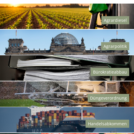
Agrardiesel
Agrarpolitik
Bürokratieabbau
Düngeverordnung
Handelsabkommen