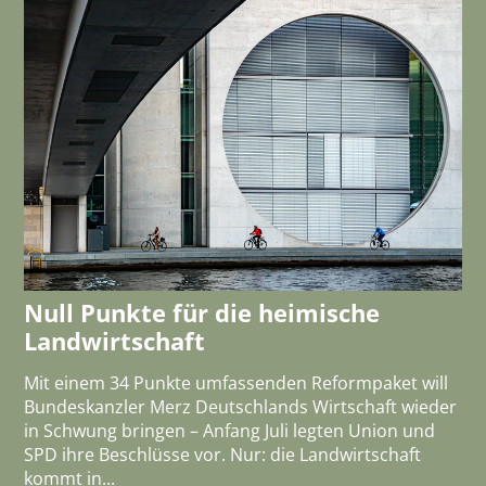
Null Punkte für die heimische
Landwirtschaft
Mit einem 34 Punkte umfassenden Reformpaket will
Bundeskanzler Merz Deutschlands Wirtschaft wieder
in Schwung bringen – Anfang Juli legten Union und
SPD ihre Beschlüsse vor. Nur: die Landwirtschaft
kommt in...