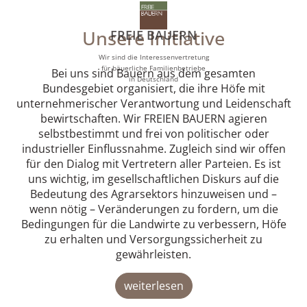
Unsere Initiative
FREIE BAUERN
Wir sind die Interessenvertretung
für bäuerliche Familienbetriebe
Bei uns sind Bauern aus dem gesamten
in Deutschland
Bundesgebiet organisiert, die ihre Höfe mit
unternehmerischer Verantwortung und Leidenschaft
bewirtschaften. Wir FREIEN BAUERN agieren
selbstbestimmt und frei von politischer oder
industrieller Einflussnahme. Zugleich sind wir offen
für den Dialog mit Vertretern aller Parteien. Es ist
uns wichtig, im gesellschaftlichen Diskurs auf die
Bedeutung des Agrarsektors hinzuweisen und –
wenn nötig – Veränderungen zu fordern, um die
Bedingungen für die Landwirte zu verbessern, Höfe
zu erhalten und Versorgungssicherheit zu
gewährleisten.
weiterlesen