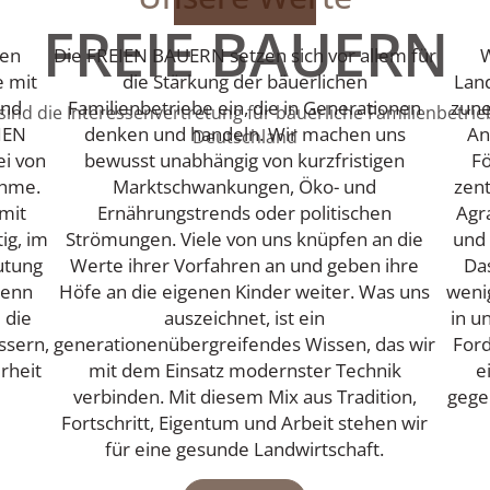
FREIE BAUERN
ten
Die FREIEN BAUERN setzen sich vor allem für
W
e mit
die Stärkung der bäuerlichen
Land
und
Familienbetriebe ein, die in Generationen
zune
sind die Interessenvertretung für bäuerliche Familienbetrie
IEN
denken und handeln. Wir machen uns
An
Deutschland
ei von
bewusst unabhängig von kurzfristigen
Fö
ahme.
Marktschwankungen, Öko- und
zent
 mit
Ernährungstrends oder politischen
Agra
tig, im
Strömungen. Viele von uns knüpfen an die
und 
utung
Werte ihrer Vorfahren an und geben ihre
Da
wenn
Höfe an die eigenen Kinder weiter. Was uns
weni
 die
auszeichnet, ist ein
in u
ssern,
generationenübergreifendes Wissen, das wir
Ford
rheit
mit dem Einsatz modernster Technik
e
verbinden. Mit diesem Mix aus Tradition,
gege
Fortschritt, Eigentum und Arbeit stehen wir
für eine gesunde Landwirtschaft.