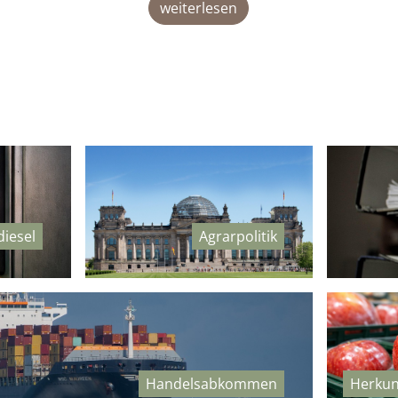
weiterlesen
diesel
Agrarpolitik
Handelsabkommen
Herkun