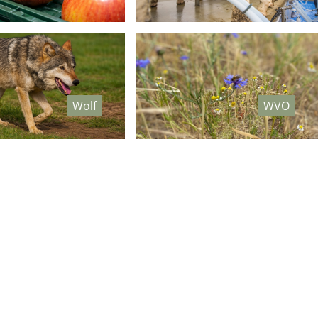
Wolf
WVO